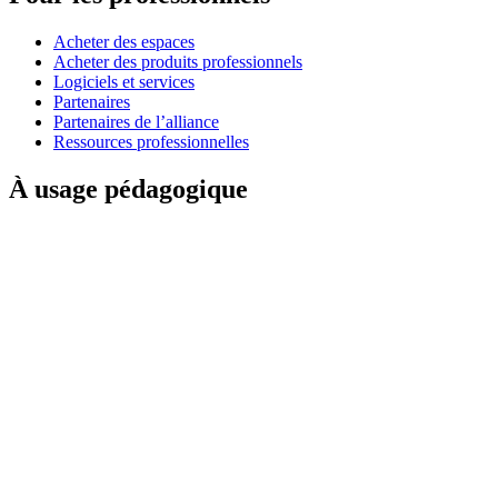
Acheter des espaces
Acheter des produits professionnels
Logiciels et services
Partenaires
Partenaires de l’alliance
Ressources professionnelles
À usage pédagogique
Acheter des produits pédagogiques
Solutions pour l’enseignement primaire et secondaire
Ressources pédagogiques
Assistance
Assistance individuelle
Assistance gaming
Assistance aux entreprises et à l'éducation
Nous contacter
Pièces de rechange
Suivre votre commande
Retours et annulations