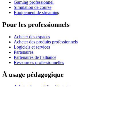
Gaming professionnel
Simulation de course
Équipement de streaming
Pour les professionnels
Acheter des espaces
Acheter des produits professionnels
Logiciels et services
Partenaires
Partenaires de l’alliance
Ressources professionnelles
À usage pédagogique
Acheter des produits pédagogiques
Solutions pour l’enseignement primaire et secondaire
Ressources pédagogiques
Assistance
Assistance individuelle
Assistance gaming