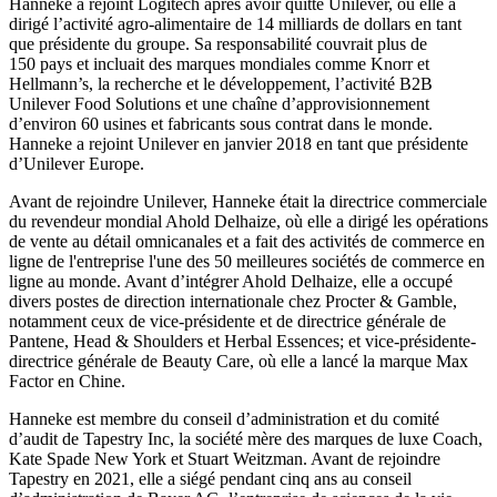
Hanneke a rejoint Logitech après avoir quitté Unilever, où elle a
dirigé l’activité agro-alimentaire de 14 milliards de dollars en tant
que présidente du groupe. Sa responsabilité couvrait plus de
150 pays et incluait des marques mondiales comme Knorr et
Hellmann’s, la recherche et le développement, l’activité B2B
Unilever Food Solutions et une chaîne d’approvisionnement
d’environ 60 usines et fabricants sous contrat dans le monde.
Hanneke a rejoint Unilever en janvier 2018 en tant que présidente
d’Unilever Europe.
Avant de rejoindre Unilever, Hanneke était la directrice commerciale
du revendeur mondial Ahold Delhaize, où elle a dirigé les opérations
de vente au détail omnicanales et a fait des activités de commerce en
ligne de l'entreprise l'une des 50 meilleures sociétés de commerce en
ligne au monde. Avant d’intégrer Ahold Delhaize, elle a occupé
divers postes de direction internationale chez Procter & Gamble,
notamment ceux de vice-présidente et de directrice générale de
Pantene, Head & Shoulders et Herbal Essences; et vice-présidente-
directrice générale de Beauty Care, où elle a lancé la marque Max
Factor en Chine.
Hanneke est membre du conseil d’administration et du comité
d’audit de Tapestry Inc, la société mère des marques de luxe Coach,
Kate Spade New York et Stuart Weitzman. Avant de rejoindre
Tapestry en 2021, elle a siégé pendant cinq ans au conseil