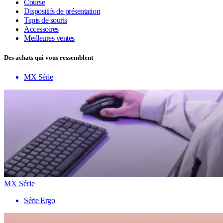
Course
Dispositifs de présentation
Tapis de souris
Accessoires
Meilleures ventes
Des achats qui vous ressemblent
MX Série
MX Série
Série Ergo