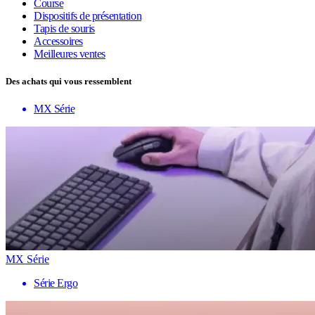
Course
Dispositifs de présentation
Tapis de souris
Accessoires
Meilleures ventes
Des achats qui vous ressemblent
MX Série
MX Série
Série Ergo