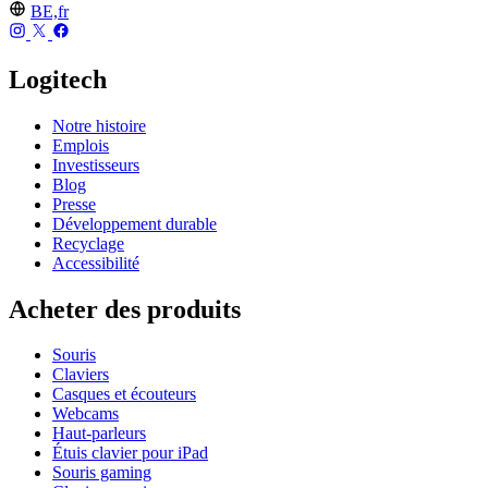
BE,fr
Logitech
Notre histoire
Emplois
Investisseurs
Blog
Presse
Développement durable
Recyclage
Accessibilité
Acheter des produits
Souris
Claviers
Casques et écouteurs
Webcams
Haut-parleurs
Étuis clavier pour iPad
Souris gaming