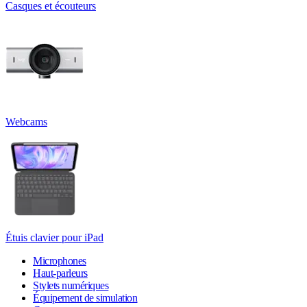
Casques et écouteurs
Webcams
Étuis clavier pour iPad
Microphones
Haut-parleurs
Stylets numériques
Équipement de simulation