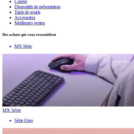
Course
Dispositifs de présentation
Tapis de souris
Accessoires
Meilleures ventes
Des achats qui vous ressemblent
MX Série
MX Série
Série Ergo