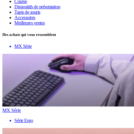
Course
Dispositifs de présentation
Tapis de souris
Accessoires
Meilleures ventes
Des achats qui vous ressemblent
MX Série
MX Série
Série Ergo