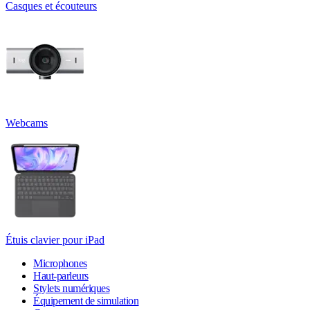
Casques et écouteurs
Webcams
Étuis clavier pour iPad
Microphones
Haut-parleurs
Stylets numériques
Équipement de simulation