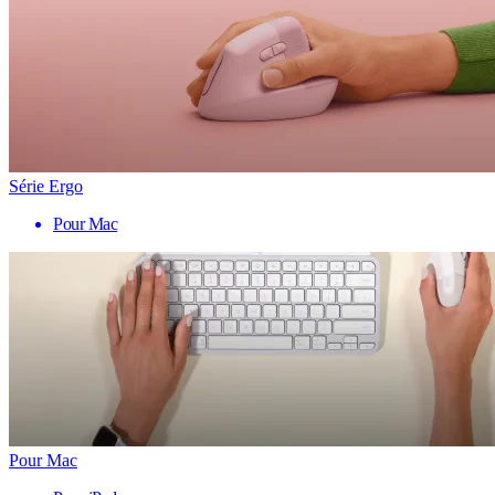
Série Ergo
Pour Mac
Pour Mac