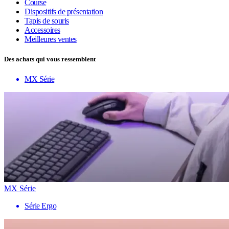
Course
Dispositifs de présentation
Tapis de souris
Accessoires
Meilleures ventes
Des achats qui vous ressemblent
MX Série
MX Série
Série Ergo