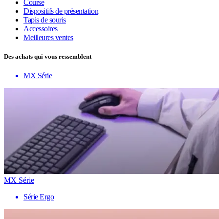
Course
Dispositifs de présentation
Tapis de souris
Accessoires
Meilleures ventes
Des achats qui vous ressemblent
MX Série
MX Série
Série Ergo