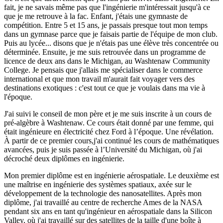
fait, je ne savais même pas que l'ingénierie m'intéressait jusqu'à ce
que je me retrouve à la fac. Enfant, j'étais une gymnaste de
compétition. Entre 5 et 15 ans, je passais presque tout mon temps
dans un gymnase parce que je faisais partie de l'équipe de mon club.
Puis au lycée... disons que je n'étais pas une élève très concentrée ou
déterminée. Ensuite, je me suis retrouvée dans un programme de
licence de deux ans dans le Michigan, au Washtenaw Community
College. Je pensais que j'allais me spécialiser dans le commerce
international et que mon travail m'aurait fait voyager vers des
destinations exotiques : c'est tout ce que je voulais dans ma vie à
l'époque.
J'ai suivi le conseil de mon père et je me suis inscrite à un cours de
pré-algèbre à Washtenaw. Ce cours était donné par une femme, qui
était ingénieure en électricité chez Ford à l’époque. Une révélation.
À partir de ce premier cours,j'ai continué les cours de mathématiques
avancées, puis je suis passée à l’Université du Michigan, où j'ai
décroché deux diplômes en ingénierie.
Mon premier diplôme est en ingénierie aérospatiale. Le deuxième est
une maîtrise en ingénierie des systèmes spatiaux, axée sur le
développement de la technologie des nanosatellites. Après mon
diplôme, j'ai travaillé au centre de recherche Ames de la NASA
pendant six ans en tant qu'ingénieur en aérospatiale dans la Silicon
Valley, où j'ai travaillé sur des satellites de la taille d'une boîte à