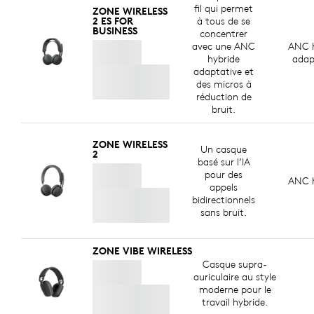
fil qui permet
ZONE WIRELESS
2 ES FOR
à tous de se
BUSINESS
concentrer
avec une ANC
ANC h
hybride
adap
adaptative et
des micros à
réduction de
bruit.
ZONE WIRELESS
Un casque
2
basé sur l’IA
pour des
ANC h
appels
bidirectionnels
sans bruit.
ZONE VIBE WIRELESS
Casque supra-
auriculaire au style
moderne pour le
travail hybride.