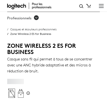
ZONE
WIRELESS
Professionnels
2
Casques et écouteurs professionnels
ES
Zone Wireless 2 ES for Business
FOR
ZONE WIRELESS 2 ES FOR
BUSINESS
BUSINESS
Casque sans fil qui permet à tous de se concentrer
avec une ANC hybride adaptative et des micros à
réduction de bruit.