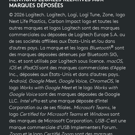
MARQUES DÉPOSÉES
© 2026 Logitech. Logitech, Logi, Logi Tune, Zone, logo
Next Life Plastics, Carbon Impact logo et toutes les
autres marques et logos Logitech sont des marques
commerciales ou déposées de Logitech Europe S.A. ou
de ses sociétés affiliées aux États-Unis et/ou dans
®
d'autres pays. La marque et les logos
Bluetooth
sont
des marques déposées détenues par Bluetooth SIG,
Inc. et sont utilisés par Logitech sous licence.
macOS
,
iOS
et
iPadOS
sont des marques commerciales d’Apple
Inc., déposées aux États-Unis et dans d’autres pays.
Android
,
Google Meet
,
Google Voice
,
ChromeOS
, le
logo
Works with Google Meet
et le logo
Works with
Google Voice
sont des marques déposées de Google
LLC.
Intel vPro
est une marque déposée d’Intel
Corporation ou de ses filiales.
Microsoft Teams
, le
logo
Certified for Microsoft Teams
et
Windows
sont
des marques de Microsoft Corporation.
USB-C
est une
marque commerciale d’USB Implementers Forum.
Zoom
et le logo
Certifié Zoom
sont des marques