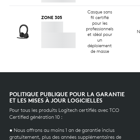
Casque sans
ZONE 305
fil certifié
pour les
professionnels
N
et idéal pour
un
déploiement
de masse
POLITIQUE PUBLIQUE POUR LA GARANTIE
ET LES MISES À JOUR LOGICIELLES
Pour tous les produits Logitech certifiés avec TCO
Certified génération 10 :
● Nous offrons au moins 1 an de garantie inclus
gratuitement, plus des années supplémentaires de