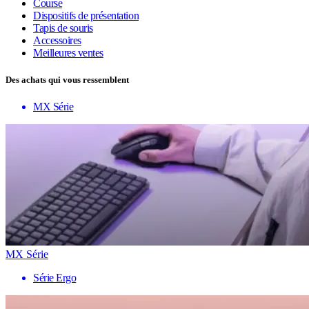
Course
Dispositifs de présentation
Tapis de souris
Accessoires
Meilleures ventes
Des achats qui vous ressemblent
MX Série
MX Série
Série Ergo