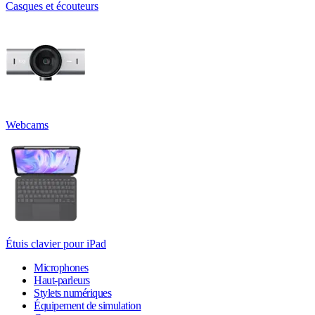
Casques et écouteurs
Webcams
Étuis clavier pour iPad
Microphones
Haut-parleurs
Stylets numériques
Équipement de simulation