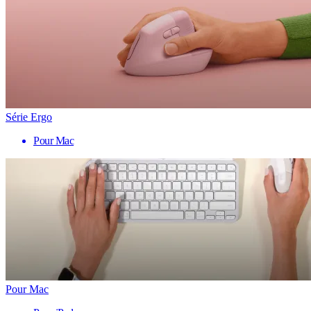
Série Ergo
Pour Mac
Pour Mac