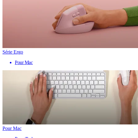
Série Ergo
Pour Mac
Pour Mac