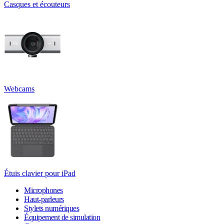
Casques et écouteurs
Webcams
Étuis clavier pour iPad
Microphones
Haut-parleurs
Stylets numériques
Équipement de simulation