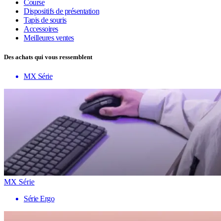
Course
Dispositifs de présentation
Tapis de souris
Accessoires
Meilleures ventes
Des achats qui vous ressemblent
MX Série
MX Série
Série Ergo