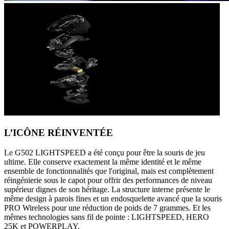
L’ICÔNE RÉINVENTÉE
Le G502 LIGHTSPEED a été conçu pour être la souris de jeu
ultime. Elle conserve exactement la même identité et le même
ensemble de fonctionnalités que l'original, mais est complètement
réingénierie sous le capot pour offrir des performances de niveau
supérieur dignes de son héritage. La structure interne présente le
même design à parois fines et un endosquelette avancé que la souris
PRO Wireless pour une réduction de poids de 7 grammes. Et les
mêmes technologies sans fil de pointe : LIGHTSPEED, HERO
25K et POWERPLAY.