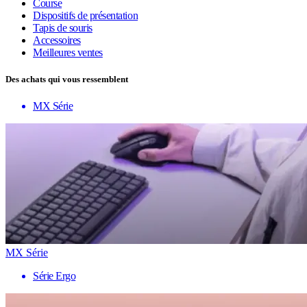
Course
Dispositifs de présentation
Tapis de souris
Accessoires
Meilleures ventes
Des achats qui vous ressemblent
MX Série
MX Série
Série Ergo