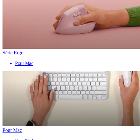
Série Ergo
Pour Mac
Pour Mac