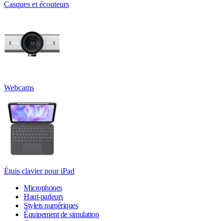
Casques et écouteurs
Webcams
Étuis clavier pour iPad
Microphones
Haut-parleurs
Stylets numériques
Équipement de simulation