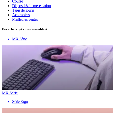
Course
Dispositifs de présentation
Tapis de souris
Accessoires
Meilleures ventes
Des achats qui vous ressemblent
MX Série
MX Série
Série Ergo