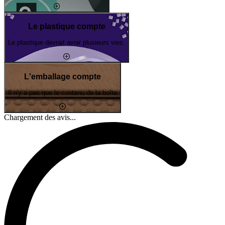
Le plastique compte
Le plastique devrait avoir plusieurs vies.
L'emballage compte
Il n'y a pas que le contenu de la boîte
Chargement des avis...