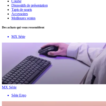
Course
Dispositifs de présentation
Tapis de souris
Accessoires
Meilleures ventes
Des achats qui vous ressemblent
MX Série
MX Série
Série Ergo