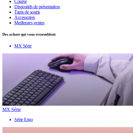
Course
Dispositifs de présentation
Tapis de souris
Accessoires
Meilleures ventes
Des achats qui vous ressemblent
MX Série
MX Série
Série Ergo