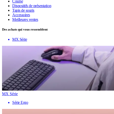
Course
Dispositifs de présentation
Tapis de souris
Accessoires
Meilleures ventes
Des achats qui vous ressemblent
MX Série
MX Série
Série Ergo