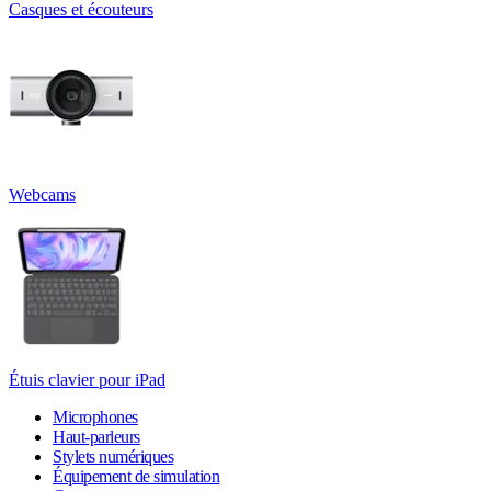
Casques et écouteurs
Webcams
Étuis clavier pour iPad
Microphones
Haut-parleurs
Stylets numériques
Équipement de simulation