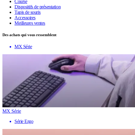
Course
Dispositifs de présentation
Tapis de souris
Accessoires
Meilleures ventes
Des achats qui vous ressemblent
MX Série
MX Série
Série Ergo