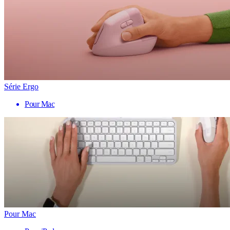
Série Ergo
Pour Mac
Pour Mac