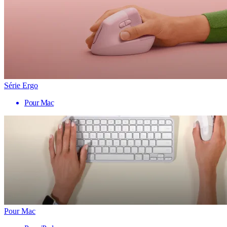
Série Ergo
Pour Mac
Pour Mac