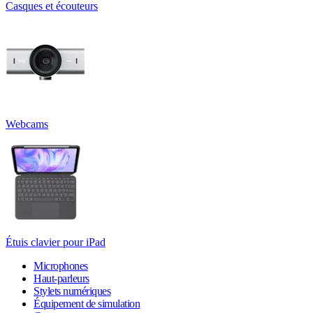
Casques et écouteurs
Webcams
Étuis clavier pour iPad
Microphones
Haut-parleurs
Stylets numériques
Équipement de simulation