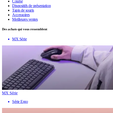
Course
Dispositifs de présentation
Tapis de souris
Accessoires
Meilleures ventes
Des achats qui vous ressemblent
MX Série
MX Série
Série Ergo