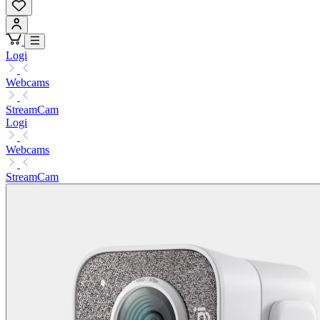
Logi
Webcams
StreamCam
Logi
Webcams
StreamCam