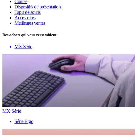
Course
Dispositifs de présentation
Tapis de souris
Accessoires
Meilleures ventes
Des achats qui vous ressemblent
MX Série
MX Série
Série Ergo