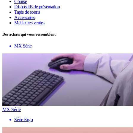
Course
Dispositifs de présentation
Tapis de souris
Accessoires
Meilleures ventes
Des achats qui vous ressemblent
MX Série
MX Série
Série Ergo