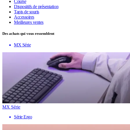
Course
Dispositifs de présentation
Tapis de souris
Accessoires
Meilleures ventes
Des achats qui vous ressemblent
MX Série
MX Série
Série Ergo