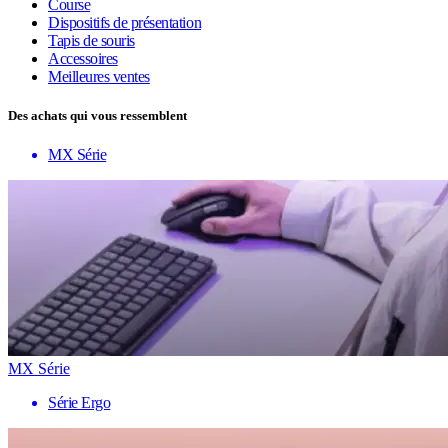
Course
Dispositifs de présentation
Tapis de souris
Accessoires
Meilleures ventes
Des achats qui vous ressemblent
MX Série
MX Série
Série Ergo