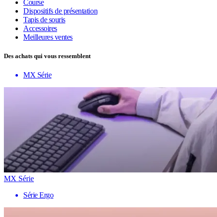
Course
Dispositifs de présentation
Tapis de souris
Accessoires
Meilleures ventes
Des achats qui vous ressemblent
MX Série
MX Série
Série Ergo