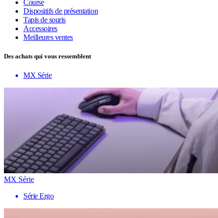
Course
Dispositifs de présentation
Tapis de souris
Accessoires
Meilleures ventes
Des achats qui vous ressemblent
MX Série
MX Série
Série Ergo