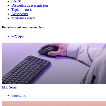
Course
Dispositifs de présentation
Tapis de souris
Accessoires
Meilleures ventes
Des achats qui vous ressemblent
MX Série
MX Série
Série Ergo