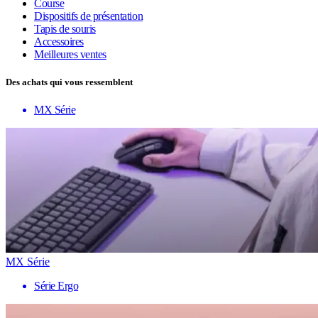
Course
Dispositifs de présentation
Tapis de souris
Accessoires
Meilleures ventes
Des achats qui vous ressemblent
MX Série
MX Série
Série Ergo