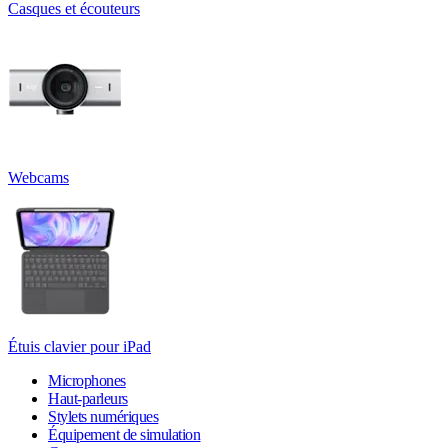
Casques et écouteurs
Webcams
Étuis clavier pour iPad
Microphones
Haut-parleurs
Stylets numériques
Équipement de simulation