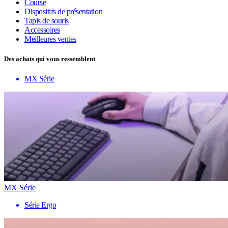
Course
Dispositifs de présentation
Tapis de souris
Accessoires
Meilleures ventes
Des achats qui vous ressemblent
MX Série
MX Série
Série Ergo