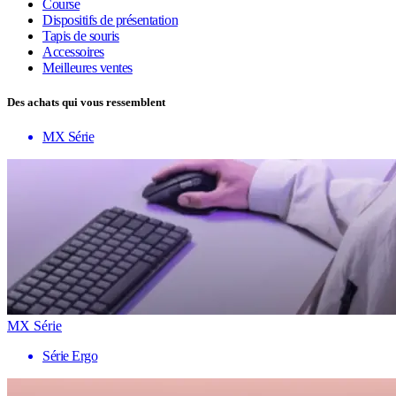
Course
Dispositifs de présentation
Tapis de souris
Accessoires
Meilleures ventes
Des achats qui vous ressemblent
MX Série
MX Série
Série Ergo