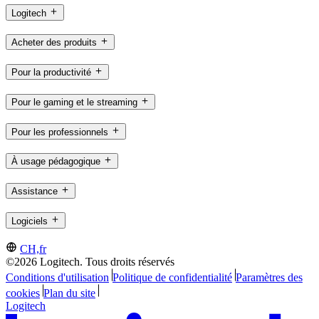
Logitech
Acheter des produits
Pour la productivité
Pour le gaming et le streaming
Pour les professionnels
À usage pédagogique
Assistance
Logiciels
CH,fr
©2026 Logitech. Tous droits réservés
Conditions d'utilisation
Politique de confidentialité
Paramètres des
cookies
Plan du site
Logitech