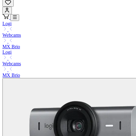
Logi
Webcams
MX Brio
Logi
Webcams
MX Brio