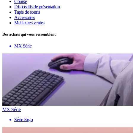
Course
Dispositifs de présentation
Tapis de souris
Accessoires
Meilleures ventes
Des achats qui vous ressemblent
MX Série
MX Série
Série Ergo