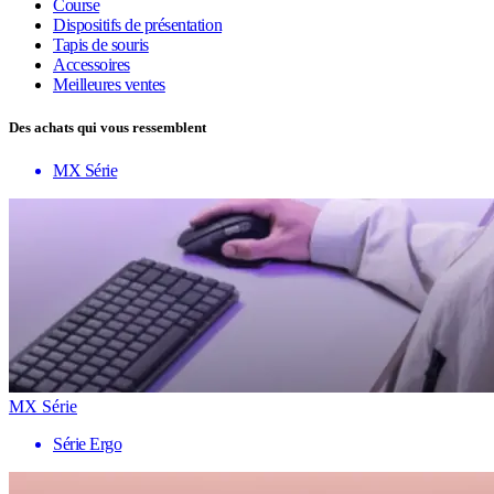
Course
Dispositifs de présentation
Tapis de souris
Accessoires
Meilleures ventes
Des achats qui vous ressemblent
MX Série
MX Série
Série Ergo