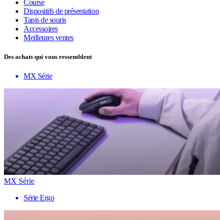
Course
Dispositifs de présentation
Tapis de souris
Accessoires
Meilleures ventes
Des achats qui vous ressemblent
MX Série
MX Série
Série Ergo