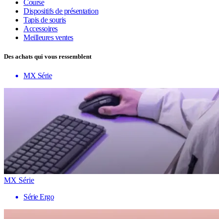
Course
Dispositifs de présentation
Tapis de souris
Accessoires
Meilleures ventes
Des achats qui vous ressemblent
MX Série
MX Série
Série Ergo