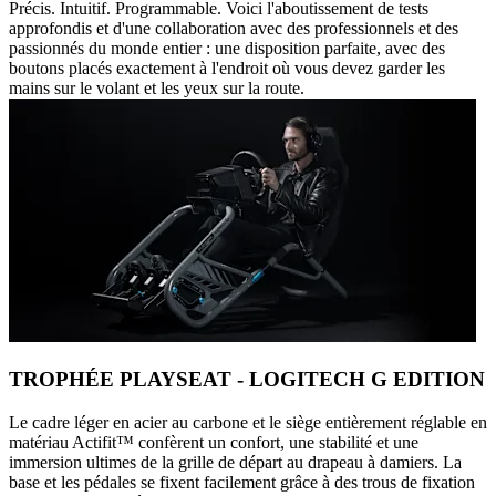
Précis. Intuitif. Programmable. Voici l'aboutissement de tests
approfondis et d'une collaboration avec des professionnels et des
passionnés du monde entier : une disposition parfaite, avec des
boutons placés exactement à l'endroit où vous devez garder les
mains sur le volant et les yeux sur la route.
TROPHÉE PLAYSEAT - LOGITECH G EDITION
Le cadre léger en acier au carbone et le siège entièrement réglable en
matériau Actifit™️ confèrent un confort, une stabilité et une
immersion ultimes de la grille de départ au drapeau à damiers. La
base et les pédales se fixent facilement grâce à des trous de fixation