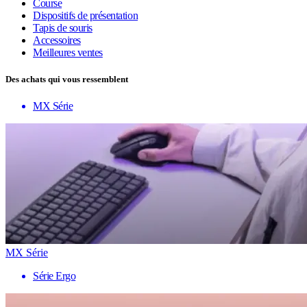
Course
Dispositifs de présentation
Tapis de souris
Accessoires
Meilleures ventes
Des achats qui vous ressemblent
MX Série
MX Série
Série Ergo