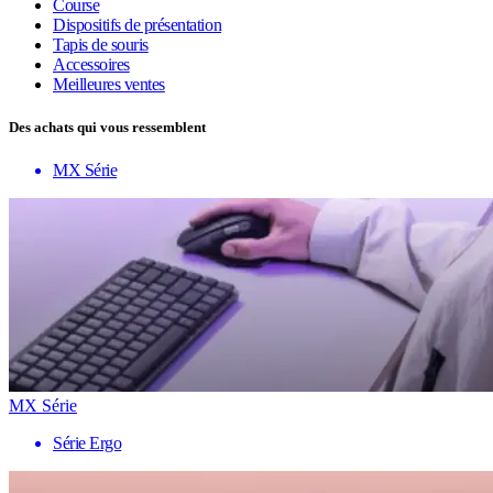
Course
Dispositifs de présentation
Tapis de souris
Accessoires
Meilleures ventes
Des achats qui vous ressemblent
MX Série
MX Série
Série Ergo