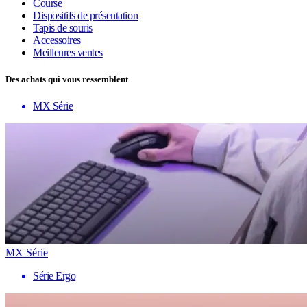
Course
Dispositifs de présentation
Tapis de souris
Accessoires
Meilleures ventes
Des achats qui vous ressemblent
MX Série
MX Série
Série Ergo