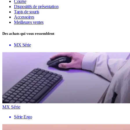
Course
Dispositifs de présentation
Tapis de souris
Accessoires
Meilleures ventes
Des achats qui vous ressemblent
MX Série
MX Série
Série Ergo