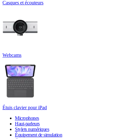
Casques et écouteurs
Webcams
Étuis clavier pour iPad
Microphones
Haut-parleurs
Stylets numériques
Équipement de simulation