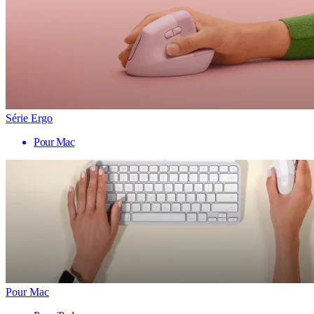
Série Ergo
Pour Mac
Pour Mac