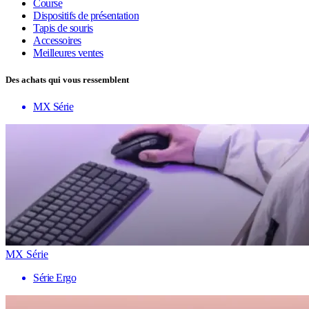
Course
Dispositifs de présentation
Tapis de souris
Accessoires
Meilleures ventes
Des achats qui vous ressemblent
MX Série
MX Série
Série Ergo