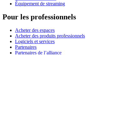
Équipement de streaming
Pour les professionnels
Acheter des espaces
Acheter des produits professionnels
Logiciels et services
Partenaires
Partenaires de l’alliance
Ressources professionnelles
À usage pédagogique
Acheter des produits pédagogiques
Solutions pour l’enseignement primaire et secondaire
Ressources pédagogiques
Assistance
Assistance individuelle
Assistance gaming
Assistance aux entreprises et à l'éducation
Nous contacter