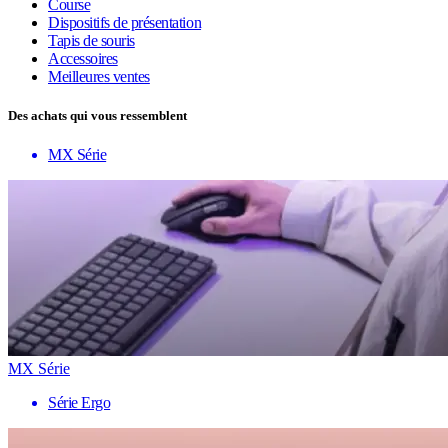
Course
Dispositifs de présentation
Tapis de souris
Accessoires
Meilleures ventes
Des achats qui vous ressemblent
MX Série
MX Série
Série Ergo