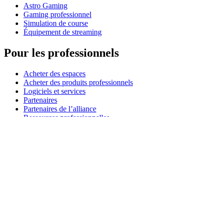
Astro Gaming
Gaming professionnel
Simulation de course
Équipement de streaming
Pour les professionnels
Acheter des espaces
Acheter des produits professionnels
Logiciels et services
Partenaires
Partenaires de l’alliance
Ressources professionnelles
À usage pédagogique
Acheter des produits pédagogiques
Solutions pour l’enseignement primaire et secondaire
Ressources pédagogiques
Assistance
Assistance individuelle