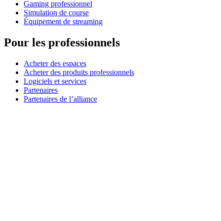
Gaming professionnel
Simulation de course
Équipement de streaming
Pour les professionnels
Acheter des espaces
Acheter des produits professionnels
Logiciels et services
Partenaires
Partenaires de l’alliance
Ressources professionnelles
À usage pédagogique
Acheter des produits pédagogiques
Solutions pour l’enseignement primaire et secondaire
Ressources pédagogiques
Assistance
Assistance individuelle
Assistance gaming