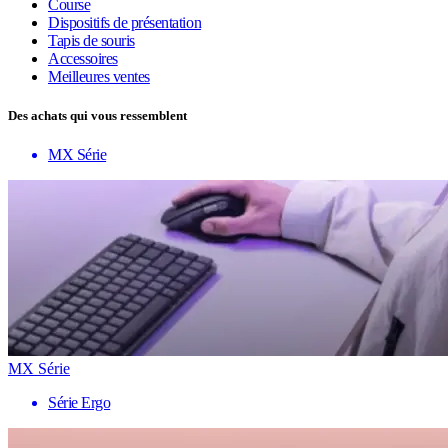
Course
Dispositifs de présentation
Tapis de souris
Accessoires
Meilleures ventes
Des achats qui vous ressemblent
MX Série
MX Série
Série Ergo