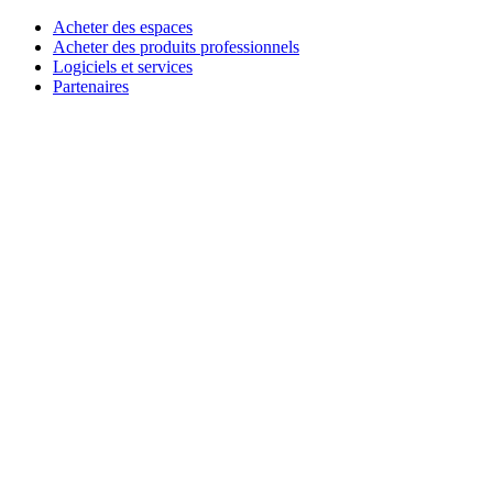
Acheter des espaces
Acheter des produits professionnels
Logiciels et services
Partenaires
Partenaires de l’alliance
Ressources professionnelles
À usage pédagogique
Acheter des produits pédagogiques
Solutions pour l’enseignement primaire et secondaire
Ressources pédagogiques
Assistance
Assistance individuelle
Assistance gaming
Assistance aux entreprises et à l'éducation
Nous contacter
Pièces de rechange
Suivre votre commande
Retours et annulations