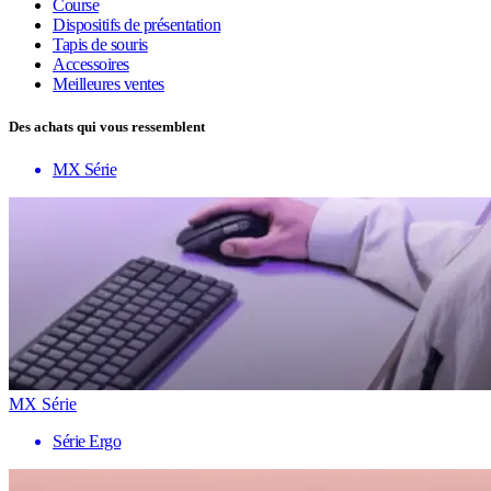
Course
Dispositifs de présentation
Tapis de souris
Accessoires
Meilleures ventes
Des achats qui vous ressemblent
MX Série
MX Série
Série Ergo