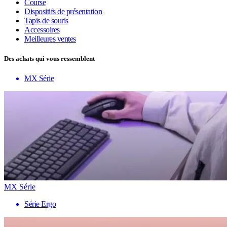
Course
Dispositifs de présentation
Tapis de souris
Accessoires
Meilleures ventes
Des achats qui vous ressemblent
MX Série
MX Série
Série Ergo