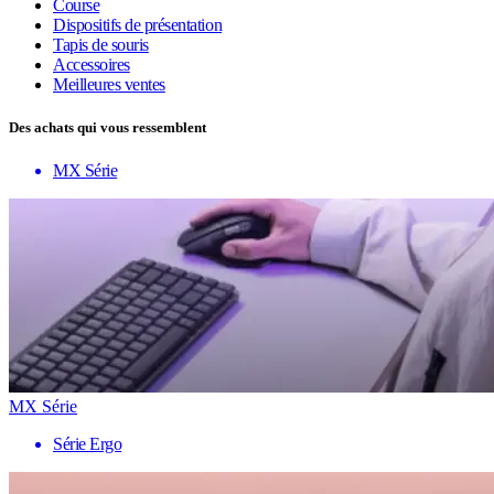
Course
Dispositifs de présentation
Tapis de souris
Accessoires
Meilleures ventes
Des achats qui vous ressemblent
MX Série
MX Série
Série Ergo