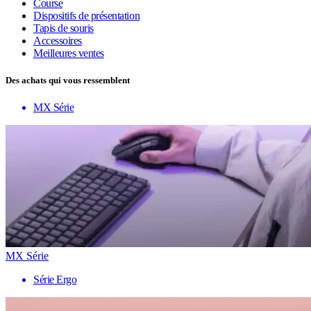
Course
Dispositifs de présentation
Tapis de souris
Accessoires
Meilleures ventes
Des achats qui vous ressemblent
MX Série
MX Série
Série Ergo