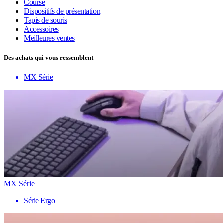
Course
Dispositifs de présentation
Tapis de souris
Accessoires
Meilleures ventes
Des achats qui vous ressemblent
MX Série
MX Série
Série Ergo