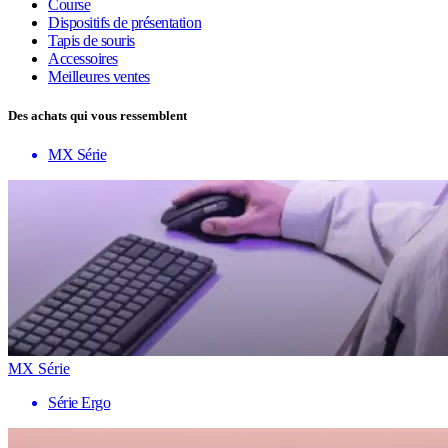
Course
Dispositifs de présentation
Tapis de souris
Accessoires
Meilleures ventes
Des achats qui vous ressemblent
MX Série
MX Série
Série Ergo