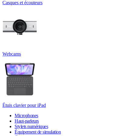
Casques et écouteurs
Webcams
Étuis clavier pour iPad
Microphones
Haut-parleurs
Stylets numériques
Équipement de simulation