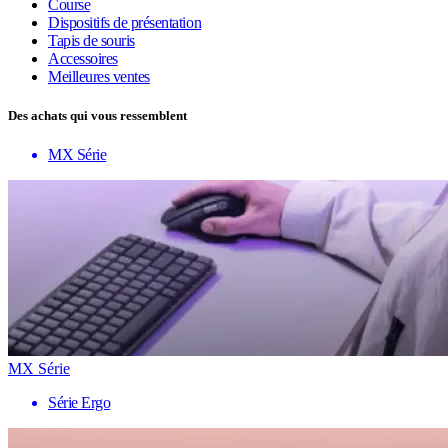
Course
Dispositifs de présentation
Tapis de souris
Accessoires
Meilleures ventes
Des achats qui vous ressemblent
MX Série
MX Série
Série Ergo