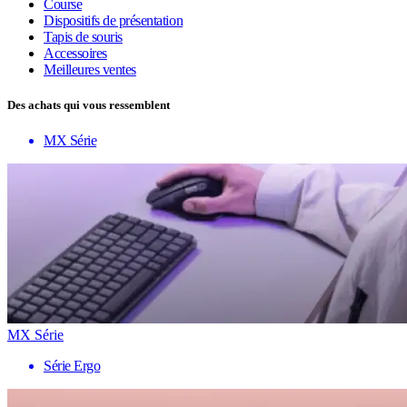
Course
Dispositifs de présentation
Tapis de souris
Accessoires
Meilleures ventes
Des achats qui vous ressemblent
MX Série
MX Série
Série Ergo