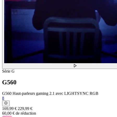
Série G
G560
G560 Haut-parleurs gaming 2.1 avec LIGHTSYNC RGB
8
169,99 €
229,99 €
60,00 € de réduction