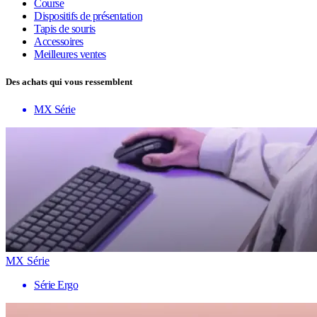
Course
Dispositifs de présentation
Tapis de souris
Accessoires
Meilleures ventes
Des achats qui vous ressemblent
MX Série
MX Série
Série Ergo