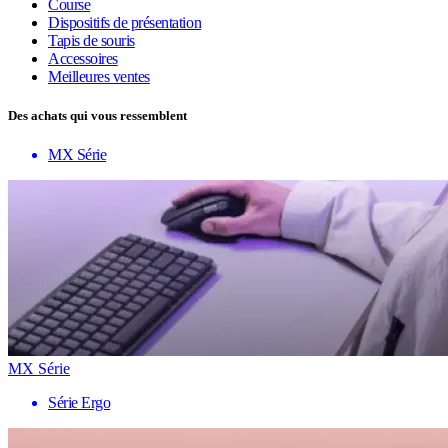
Course
Dispositifs de présentation
Tapis de souris
Accessoires
Meilleures ventes
Des achats qui vous ressemblent
MX Série
MX Série
Série Ergo