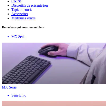
Course
Dispositifs de présentation
Tapis de souris
Accessoires
Meilleures ventes
Des achats qui vous ressemblent
MX Série
MX Série
Série Ergo