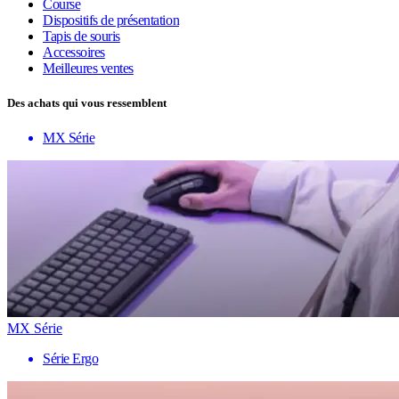
Course
Dispositifs de présentation
Tapis de souris
Accessoires
Meilleures ventes
Des achats qui vous ressemblent
MX Série
MX Série
Série Ergo